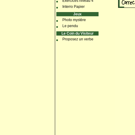
Exercices niveau 4
Interro Papier
Jeux
Photo mystère
Le pendu
Le Coin du Visiteur
Proposez un verbe