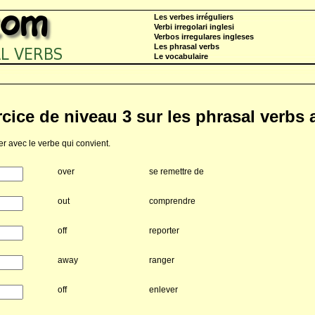
Les verbes irréguliers
Verbi irregolari inglesi
Verbos irregulares ingleses
Les phrasal verbs
Le vocabulaire
cice de niveau 3 sur les phrasal verbs 
r avec le verbe qui convient.
over
se remettre de
out
comprendre
off
reporter
away
ranger
off
enlever