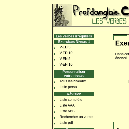
Les verbes irréguliers
Exer
Exercices Niveau 1
V-ED 5
V-ED 10
Dans cet
énoncé.
V-EN 5
V-EN 10
Personnaliser
votre niveau
Tous les niveaux
Liste perso
Révision
Liste complète
Liste AAA
Liste ABB
Rechercher un verbe
Liste pdf