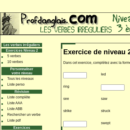
Les verbes irréguliers
Exercice de niveau 2
Exercices Niveau 2
5 verbes
10 verbes
Dans cet exercice, complétez avec la forme
Personnaliser
votre niveau
led
Tous les niveaux
Liste perso
ring
Révision
Liste complète
see
saw
Liste AAA
Liste ABB
strike
struck
Rechercher un verbe
Liste pdf
swept
Exercices