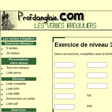
Les verbes irréguliers
Exercice de niveau 3
Exercices Niveau 3
5 verbes
10 verbes
Dans cet exercice, complétez avec la forme
Personnaliser
votre niveau
Tous les niveaux
Liste perso
Révision
Liste complète
Liste AAA
Liste ABB
hid
Rechercher un verbe
Liste pdf
told
Exercices