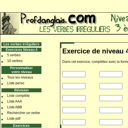
Les verbes irréguliers
Exercice de niveau 4
Exercices Niveau 4
5 verbes
10 verbes
Dans cet exercice, complétez avec la forme
Personnaliser
votre niveau
Tous les niveaux
Liste perso
Révision
Liste complète
Liste AAA
Liste ABB
Rechercher un verbe
Liste pdf
Exercices