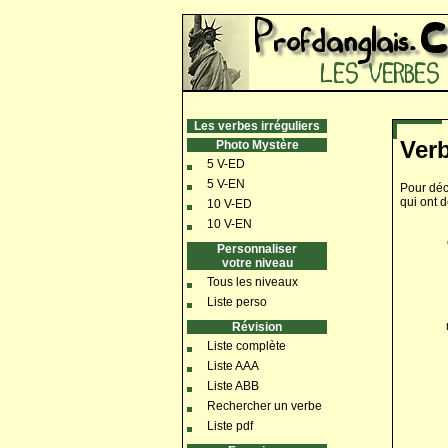
Les verbes irréguliers
Verb
Photo Mystère
5 V-ED
5 V-EN
Pour déc
qui ont 
10 V-ED
10 V-EN
Personnaliser
votre niveau
Tous les niveaux
Liste perso
Révision
Liste complète
Liste AAA
Liste ABB
Rechercher un verbe
Liste pdf