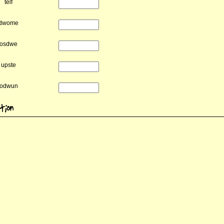
telf
dwome
osdwe
upste
odwun