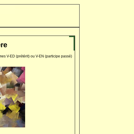
ère
mes V-ED (prétérit) ou V-EN (participe passé)