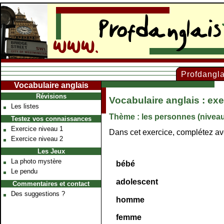
Profdangl
Vocabulaire anglais
Web
www.profdanglais.com
Révisions
Vocabulaire anglais : exe
Les listes
Thème : les personnes (niveau
Testez vos connaissances
Exercice niveau 1
Dans cet exercice, complétez ave
Exercice niveau 2
Les Jeux
La photo mystère
bébé
Le pendu
adolescent
Commentaires et contact
Des suggestions ?
homme
femme