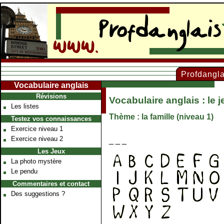
Profdangl
Vocabulaire anglais
Web
www.profdanglais.com
Révisions
Vocabulaire anglais : le 
Les listes
Thème : la famille (niveau 1)
Testez vos connaissances
Exercice niveau 1
Exercice niveau 2
_ _ _
Les Jeux
La photo mystère
Le pendu
Commentaires et contact
Des suggestions ?